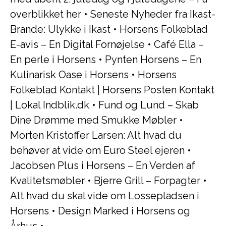
overblikket her
•
Seneste Nyheder fra Ikast-
Brande: Ulykke i Ikast
•
Horsens Folkeblad
E-avis – En Digital Fornøjelse
•
Café Ella –
En perle i Horsens
•
Pynten Horsens – En
Kulinarisk Oase i Horsens
•
Horsens
Folkeblad Kontakt | Horsens Posten Kontakt
| Lokal Indblik.dk
•
Fund og Lund – Skab
Dine Drømme med Smukke Møbler
•
Morten Kristoffer Larsen: Alt hvad du
behøver at vide om Euro Steel ejeren
•
Jacobsen Plus i Horsens – En Verden af
Kvalitetsmøbler
•
Bjerre Grill – Forpagter
•
Alt hvad du skal vide om Lossepladsen i
Horsens
•
Design Marked i Horsens og