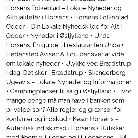
Horsens Folkeblad – Lokale Nyheder og
Aktualiteter i Horsens
•
Horsens Folkeblad
Odder – Din Lokale Nyhedskilde for Alt i
Odder
•
Nyheder i Østjylland
•
Unda
Horsens: En guide til restauranten Unda
•
Hedensted Aviser: Alt du behøver at vide
om lokale nyheder
•
Ulykke ved Brædstrup
i dag: Det sker i Brædstrup
•
Skanderborg
Ugeavis – Lokale Nyheder og Informationer
•
Campingpladser til salg i Østjylland
•
Hvor
mange penge må man have i banken som
privatperson? Alle regler og grænser for
kontanter og indskud
•
Kesar Horsens –
Autentisk indisk mad i Horsens
•
Butikker
med åbent 2. juledag og i juledagene – Få