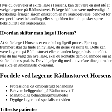
Hvis du overvejer at skifte læge i Horsens, kan det være en god idé at
vælge lægerne på Rådhustorvet. Et lægeskift kan være nødvendigt af
forskellige årsager, såsom ønsket om en ny lægeoplevelse, behovet for
en specialiseret behandling eller simpelthen fordi du ønsker større
fleksibilitet i din lægepraksis.
Hvordan skifter man læge i Horsens?
At skifte læge i Horsens er en enkel og ligetil proces. Først og
fremmest skal du finde en ny læge, du gerne vil skifte til. Dette kan
være lægerne på Rådhustorvet eller en anden lægepraksis i området.
Når du har valgt din nye læge, skal du kontakte dem og anmode om at
skifte til deres praksis. De vil hjælpe dig med at overføre dine journaler
og sikre en gnidningsfri overgang.
Fordele ved lægerne Rådhustorvet Horsens
Professionel og omsorgsfuld behandling
Bekvem beliggenhed på Rådhustorvet 11
Mangfoldige behandlingsmuligheder
Dygtige læger med specialiseret viden
Tilfredse patienter