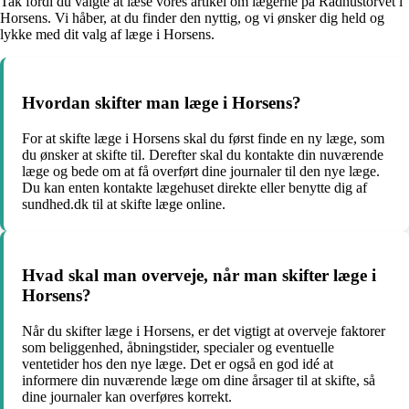
Tak fordi du valgte at læse vores artikel om lægerne på Rådhustorvet i
Horsens. Vi håber, at du finder den nyttig, og vi ønsker dig held og
lykke med dit valg af læge i Horsens.
Hvordan skifter man læge i Horsens?
For at skifte læge i Horsens skal du først finde en ny læge, som
du ønsker at skifte til. Derefter skal du kontakte din nuværende
læge og bede om at få overført dine journaler til den nye læge.
Du kan enten kontakte lægehuset direkte eller benytte dig af
sundhed.dk til at skifte læge online.
Hvad skal man overveje, når man skifter læge i
Horsens?
Når du skifter læge i Horsens, er det vigtigt at overveje faktorer
som beliggenhed, åbningstider, specialer og eventuelle
ventetider hos den nye læge. Det er også en god idé at
informere din nuværende læge om dine årsager til at skifte, så
dine journaler kan overføres korrekt.