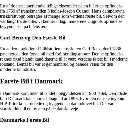
En af de mest anerkendte tidlige eksempler på en bil er en opfindelse
fra 1769 af franskmanden Nicolas-Joseph Cugnot. Hans dampdrevne
trækkraftvogn betragtes af mange som verdens første bil. Selvom den
var langt fra de biler, vi kender i dag, markerede Cugnots opfindelse
begyndelsen på bilens æra.
Carl Benz og Den Første Bil
En anden nøglefigur i bilhistorien er tyskeren Carl Benz, der i 1886
patenterede den første bil med forbrændingsmotor. Denne opfindelse
regnes også blandt kandidaterne til at være verdens første bil i moderne
forstand. Benzs bil var et gennembrud og banede vejen for den
moderne bilindustri.
Første Bil i Danmark
I Danmark kom bilen til landet i begyndelsen af 1900-tallet. Den første
bil i Danmark kan spores tilbage til år 1898, hvor den danske ingeniør
H.P. Prior konstruerede og byggede en dampdrevet bil. Det var
startskuddet til en ny æra på de danske veje.
Danmarks Første Bil