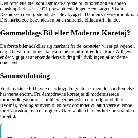
Den officielle titel som Danmarks første bil tilhører dog en anden
dansk opfindelse. I 1901 præsenterede ingeniøren Jørgen Skafte
Rasmussen den første bil, der blev bygget i Danmark i serieproduktion.
Det markerede begyndelsen på en spirende bilindustri i landet.
Gammeldags Bil eller Moderne Køretøj?
De første biler adskiller sig markant fra de køretøjer, vi ser på vejene i
dag. De var ofte tunge, langsomme og udfordrende at køre. Alligevel
er det vigtigt at anerkende deres bidrag til udviklingen af moderne
transport.
Sammenfatning
Verdens første bil havde en ydmyg begyndelse, men dens indflydelse
har været enorm. Fra dampdrevne køretøjer til moderniserede
forbrændingsmotorer har bilen gennemgået en utrolig udvikling.
Hvornår, hvor og af hvem bilen blev opfundet vil altid være et emne
for diskussion, men én ting er sikkert – bilen har ændret vores verden
for altid.