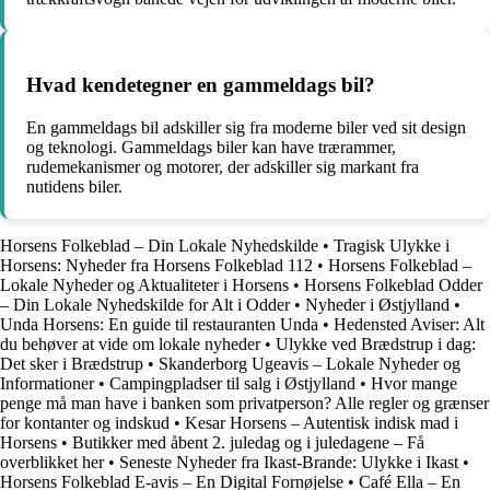
Hvad kendetegner en gammeldags bil?
En gammeldags bil adskiller sig fra moderne biler ved sit design
og teknologi. Gammeldags biler kan have trærammer,
rudemekanismer og motorer, der adskiller sig markant fra
nutidens biler.
Horsens Folkeblad – Din Lokale Nyhedskilde
•
Tragisk Ulykke i
Horsens: Nyheder fra Horsens Folkeblad 112
•
Horsens Folkeblad –
Lokale Nyheder og Aktualiteter i Horsens
•
Horsens Folkeblad Odder
– Din Lokale Nyhedskilde for Alt i Odder
•
Nyheder i Østjylland
•
Unda Horsens: En guide til restauranten Unda
•
Hedensted Aviser: Alt
du behøver at vide om lokale nyheder
•
Ulykke ved Brædstrup i dag:
Det sker i Brædstrup
•
Skanderborg Ugeavis – Lokale Nyheder og
Informationer
•
Campingpladser til salg i Østjylland
•
Hvor mange
penge må man have i banken som privatperson? Alle regler og grænser
for kontanter og indskud
•
Kesar Horsens – Autentisk indisk mad i
Horsens
•
Butikker med åbent 2. juledag og i juledagene – Få
overblikket her
•
Seneste Nyheder fra Ikast-Brande: Ulykke i Ikast
•
Horsens Folkeblad E-avis – En Digital Fornøjelse
•
Café Ella – En