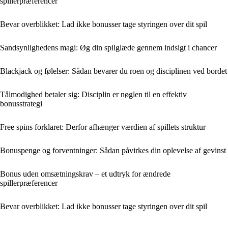
spillerpræferencer
Bevar overblikket: Lad ikke bonusser tage styringen over dit spil
Sandsynlighedens magi: Øg din spilglæde gennem indsigt i chancer
Blackjack og følelser: Sådan bevarer du roen og disciplinen ved bordet
Tålmodighed betaler sig: Disciplin er nøglen til en effektiv
bonusstrategi
Free spins forklaret: Derfor afhænger værdien af spillets struktur
Bonuspenge og forventninger: Sådan påvirkes din oplevelse af gevinst
Bonus uden omsætningskrav – et udtryk for ændrede
spillerpræferencer
Bevar overblikket: Lad ikke bonusser tage styringen over dit spil