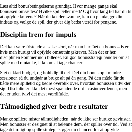
Læs altid bonusbetingelserne grundigt. Hvor mange gange skal
bonussen omsættes? Hvilke spil tæller med? Og hvor lang tid har du til
at opfylde kravene? Når du kender svarene, kan du planlægge din
indsats og vælge de spil, der giver dig bedst værdi for pengene.
Disciplin frem for impuls
Det kan være fristende at satse stort, når man har fået en bonus – især
hvis man hurtigt vil opfylde omsætningskravet. Men det er her,
disciplinen kommer ind i billedet. En god bonusstrategi handler om at
spille med omtanke, ikke om at tage chancer.
Sæt et klart budget, og hold dig til det. Del din bonus op i mindre
sessioner, så du undgår at bruge alt på én gang. På den måde får du
både mere spilletid og bedre overblik over, hvordan bonussen udvikler
sig. Disciplin er ikke det mest spændende ord i casinoverdenen, men
det er uden tvivl det mest værdifulde.
Tålmodighed giver bedre resultater
Mange spillere mister tålmodigheden, når de ikke ser hurtige gevinster.
Men bonusser er designet til at belønne dem, der spiller over tid. Ved at
tage det roligt og spille strategisk øger du chancen for at opfylde