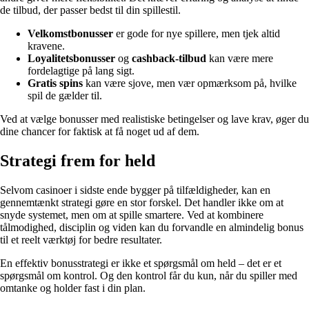
de tilbud, der passer bedst til din spillestil.
Velkomstbonusser
er gode for nye spillere, men tjek altid
kravene.
Loyalitetsbonusser
og
cashback-tilbud
kan være mere
fordelagtige på lang sigt.
Gratis spins
kan være sjove, men vær opmærksom på, hvilke
spil de gælder til.
Ved at vælge bonusser med realistiske betingelser og lave krav, øger du
dine chancer for faktisk at få noget ud af dem.
Strategi frem for held
Selvom casinoer i sidste ende bygger på tilfældigheder, kan en
gennemtænkt strategi gøre en stor forskel. Det handler ikke om at
snyde systemet, men om at spille smartere. Ved at kombinere
tålmodighed, disciplin og viden kan du forvandle en almindelig bonus
til et reelt værktøj for bedre resultater.
En effektiv bonusstrategi er ikke et spørgsmål om held – det er et
spørgsmål om kontrol. Og den kontrol får du kun, når du spiller med
omtanke og holder fast i din plan.