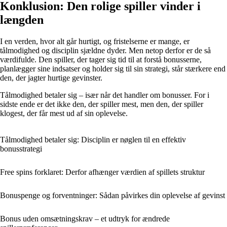
Konklusion: Den rolige spiller vinder i
længden
I en verden, hvor alt går hurtigt, og fristelserne er mange, er
tålmodighed og disciplin sjældne dyder. Men netop derfor er de så
værdifulde. Den spiller, der tager sig tid til at forstå bonusserne,
planlægger sine indsatser og holder sig til sin strategi, står stærkere end
den, der jagter hurtige gevinster.
Tålmodighed betaler sig – især når det handler om bonusser. For i
sidste ende er det ikke den, der spiller mest, men den, der spiller
klogest, der får mest ud af sin oplevelse.
Tålmodighed betaler sig: Disciplin er nøglen til en effektiv
bonusstrategi
Free spins forklaret: Derfor afhænger værdien af spillets struktur
Bonuspenge og forventninger: Sådan påvirkes din oplevelse af gevinst
Bonus uden omsætningskrav – et udtryk for ændrede