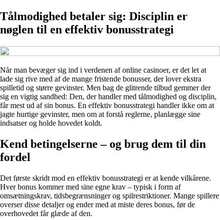
Tålmodighed betaler sig: Disciplin er
nøglen til en effektiv bonusstrategi
Når man bevæger sig ind i verdenen af online casinoer, er det let at
lade sig rive med af de mange fristende bonusser, der lover ekstra
spilletid og større gevinster. Men bag de glitrende tilbud gemmer der
sig en vigtig sandhed: Den, der handler med tålmodighed og disciplin,
får mest ud af sin bonus. En effektiv bonusstrategi handler ikke om at
jagte hurtige gevinster, men om at forstå reglerne, planlægge sine
indsatser og holde hovedet koldt.
Kend betingelserne – og brug dem til din
fordel
Det første skridt mod en effektiv bonusstrategi er at kende vilkårene.
Hver bonus kommer med sine egne krav – typisk i form af
omsætningskrav, tidsbegrænsninger og spilrestriktioner. Mange spillere
overser disse detaljer og ender med at miste deres bonus, før de
overhovedet får glæde af den.